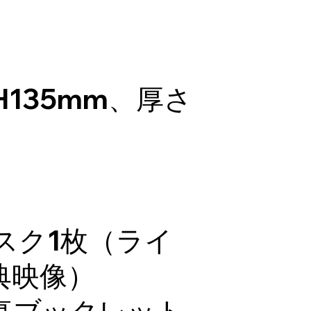
H135mm、厚さ
スク1枚（ライ
典映像）
真ブックレット