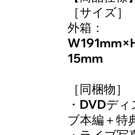
［サイズ］
外箱：
W191mm×
15mm
［同梱物］
・DVDディ
ブ本編＋特
・ライブ写