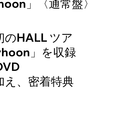
yphoon」〈通常盤〉
】
のHALL ツア
Tyhoon」を収録
VD
加え、密着特典
。
】