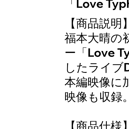
「Love T
【商品説明
福本大晴の初
ー「Love 
したライブD
本編映像に
映像も収録
【商品仕様