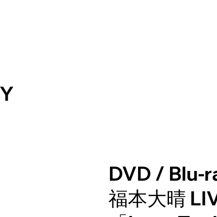
DISCOGRAPHY
MOVIE
NEWS
FAN CLUB
Y
DVD / Blu-r
福本大晴 LIV