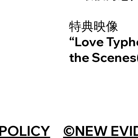
特典映像
“Love Typh
the Scenes
 POLICY
©︎NEW EVI