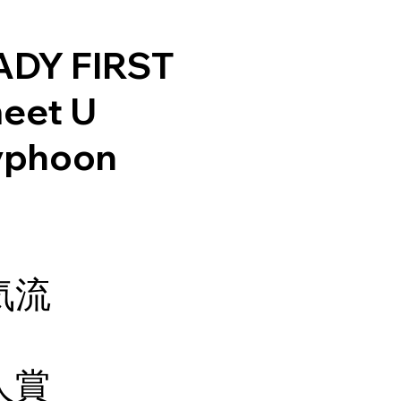
DY FIRST
eet U
yphoon
気流
人賞