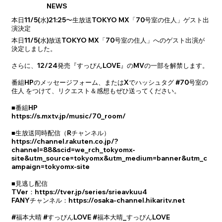
NEWS
本日11/5(水)21:25〜生放送TOKYO MX「70号室の住人」ゲスト出
演決定
本日11/5(水)放送TOKYO MX「70号室の住人」へのゲスト出演が
決定しました。
さらに、12/24発売『すっぴんLOVE』のMVの一部を解禁します。
番組HPのメッセージフォーム、またはXでハッシュタグ #70号室の
住人 をつけて、リクエスト＆感想もぜひ送ってください。
■番組HP
https://s.mxtv.jp/music/70_room/
■生放送同時配信（Rチャンネル）
https://channel.rakuten.co.jp/?
channel=88&scid=we_rch_tokyomx-
site&utm_source=tokyomx&utm_medium=banner&utm_c
ampaign=tokyomx-site
■見逃し配信
TVer：
https://tver.jp/series/srieavkuu4
FANYチャンネル：
https://osaka-channel.hikaritv.net
#福本大晴 #すっぴんLOVE #福本大晴_すっぴんLOVE