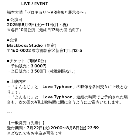
LIVE / EVENT
福本大晴「ゼロキョリ〜VR映像と展示会〜」
■ 公演日
2025年8月9日(土)〜11日(月・祝)
※各日10回公演（最終日17時の回で終了）
■会場
Blackbox₃ Studio（新宿）
〒160-0022 東京都新宿区新宿1丁目12-5
■チケット（1回60分）
・予約販売：3,000円
・当日販売：3,500円（枚数制限なし）
■ 上映内容
・「よんもじ」と「Love Typhoon」の映像を各回交互に上映とな
ります。
・「よんもじ」と「Love Typhoon」連続の時間でご予約された場
合も、次の回のVR上映時間に間に合うようにご案内いたします。
---
【一般発売（先着）】
受付期間：7月22日(火) 20:00〜8月8日(金) 23:59
※どなたでもお申込み可能です