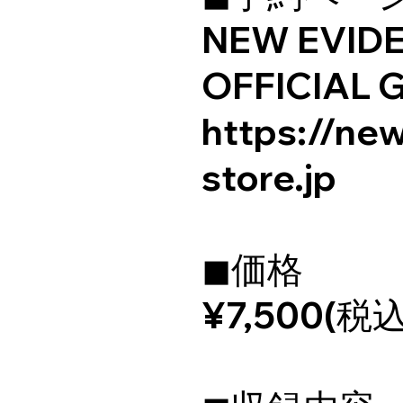
NEW EVID
OFFICIAL
https://ne
store.jp
◼価格
¥7,500(税込