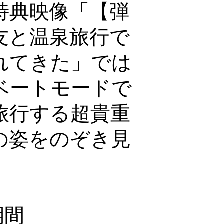
特典映像「【弾
友と温泉旅行で
れてきた」では
ベートモードで
旅行する超貴重
の姿をのぞき見
期間