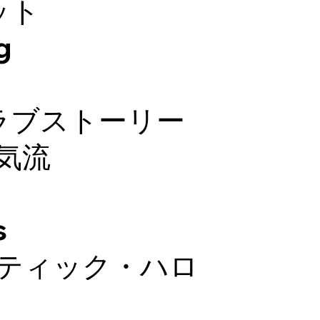
ット
g
ラブストーリー
昇気流
s
スティック・ハロ