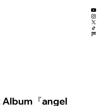
SUBSCRIBE
GOODS
CONTACT
 Album『angel