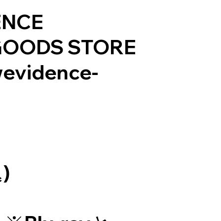
ENCE
 GOODS STORE
wevidence-
)