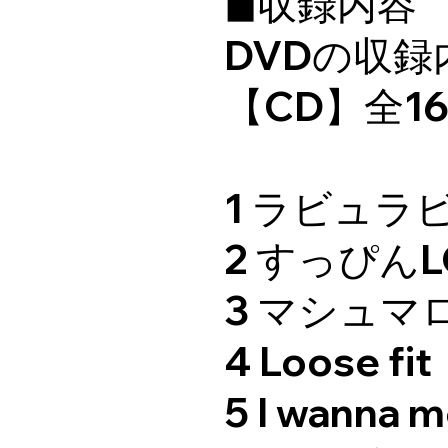
◼収録内容 ※
DVDの収録
【CD】全1
1 ラビュラ
2 すっぴんL
3 マシュマ
4 Loose fit
5 I wanna m