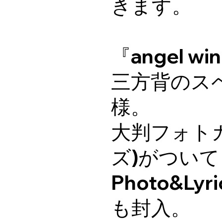
きます。
『angel 
三方背のス
様。
大判フォトカ
ズ)がつい
Photo&Lyr
も封入。