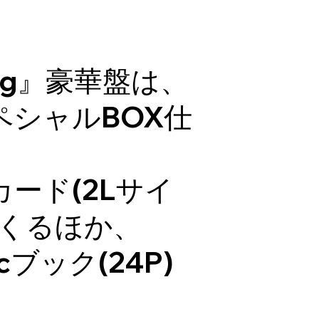
wing』豪華盤は、
ペシャルBOX仕
ード(2Lサイ
てくるほか、
icブック(24P)