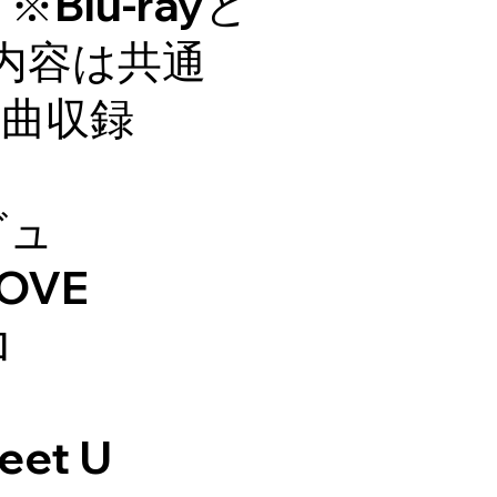
Blu-rayと
内容は共通
6曲収録
ビュ
OVE
ロ
eet U