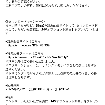
ているかご確認ください。
ご利用プランの有料、無料に関わらずお楽しみいただけます。
③ダウンロードキャンペーン
福本大晴「君がサビ」(単曲)を対象配信サイトにて ダウンロード購
入していただいた皆様に【MVオフショット動画】をプレゼントしま
す！
■対象配信サイトはこちら
https://linkco.re/RSqF8fXG
■特典応募フォームはこちら
https://forms.gle/3zvC6aB8r5ncNCUj7
※期間以外はご応募いただけません。
※スクリーンショットはトリミング・モザイクなどの加工はせずお
送りください。
※トリミング・モザイクなどの加工した画像での応募の場合、応募
は無効となります。
■応募期間
2026年2月21日(土)18:00~3月8日(日)23:59
■特典
エントリーいただいた方全員に「MVオフショット動画」をプレゼン
ト！