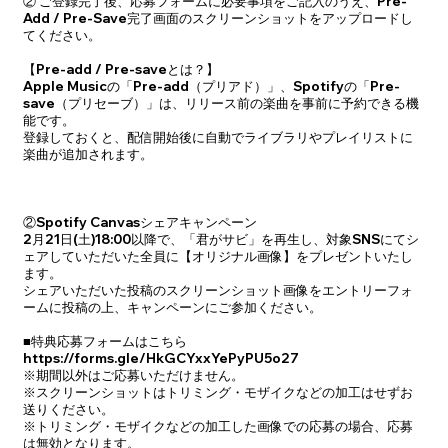
② ご登録完了後、応募フォームに必要事項をご記入のうえ、Pre-
Add / Pre-Save完了画面のスクリーンショットをアップロードし
てください。
【Pre-add / Pre-saveとは？】
Apple Musicの「Pre-add（プリアド）」、Spotifyの「Pre-
save（プリセーブ）」は、リリース前の楽曲を事前に予約できる機
能です。
登録しておくと、配信開始後に自動でライブラリやプレイリストに
楽曲が追加されます。
②Spotify Canvasシェアキャンペーン
2月21日(土)18:00以降で、「君がサビ」を再生し、対象SNSにてシ
ェアしていただいた全員に【オリジナル画像】をプレゼントいたし
ます。
シェアいただいた投稿のスクリーンショット画像をエントリーフォ
ームに投稿の上、キャンペーンにご参加ください。
■特典応募フォームはこちら
https://forms.gle/HkGCYxxYePyPU5o27
※期間以外はご応募いただけません。
※スクリーンショットはトリミング・モザイクなどの加工はせずお
送りください。
※トリミング・モザイクなどの加工した画像での応募の場合、応募
は無効となります。