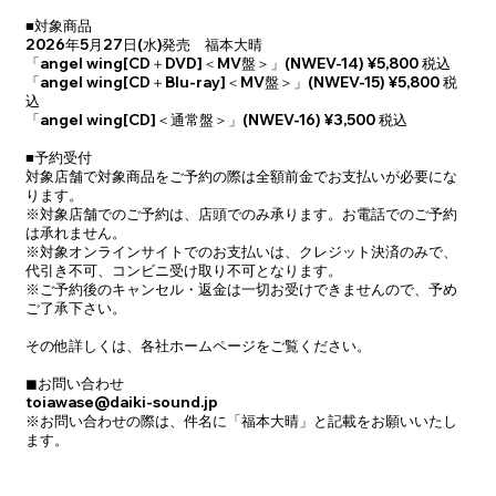
■対象商品
2026年5月27日(水)発売 福本大晴
「angel wing[CD＋DVD]＜MV盤＞」(NWEV-14) ¥5,800 税込
「angel wing[CD＋Blu-ray]＜MV盤＞」(NWEV-15) ¥5,800 税
込
「angel wing[CD]＜通常盤＞」(NWEV-16) ¥3,500 税込
■予約受付
対象店舗で対象商品をご予約の際は全額前金でお支払いが必要にな
ります。
※対象店舗でのご予約は、店頭でのみ承ります。お電話でのご予約
は承れません。
※対象オンラインサイトでのお支払いは、クレジット決済のみで、
代引き不可、コンビニ受け取り不可となります。
※ご予約後のキャンセル・返金は一切お受けできませんので、予め
ご了承下さい。
その他詳しくは、各社ホームページをご覧ください。
◼お問い合わせ
toiawase@daiki-sound.jp
※お問い合わせの際は、件名に「福本大晴」と記載をお願いいたし
ます。