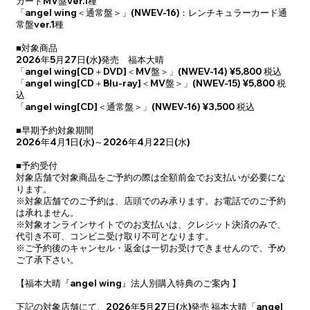
カードMV盤ver.1種
「angel wing＜通常盤＞」(NWEV-16)：レンチキュラーカード通
常盤ver.1種
■対象商品
2026年5月27日(水)発売 福本大晴
「angel wing[CD＋DVD]＜MV盤＞」(NWEV-14) ¥5,800 税込
「angel wing[CD＋Blu-ray]＜MV盤＞」(NWEV-15) ¥5,800 税
込
「angel wing[CD]＜通常盤＞」(NWEV-16) ¥3,500 税込
■早期予約対象期間
2026年4月1日(水)～2026年4月22日(水)
■予約受付
対象店舗で対象商品をご予約の際は全額前金でお支払いが必要にな
ります。
※対象店舗でのご予約は、店頭でのみ承ります。お電話でのご予約
は承れません。
※対象オンラインサイトでのお支払いは、クレジット決済のみで、
代引き不可、コンビニ受け取り不可となります。
※ご予約後のキャンセル・返金は一切お受けできませんので、予め
ご了承下さい。
【福本大晴『angel wing』法人別購入特典のご案内 】
下記の対象店舗にて、2026年5月27日(水)発売 福本大晴「angel