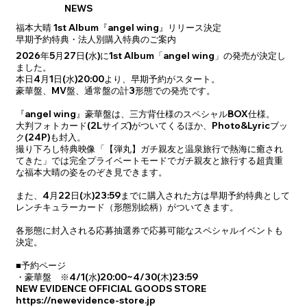
NEWS
福本大晴 1st Album『angel wing』リリース決定
早期予約特典・法人別購入特典のご案内
2026年5月27日(水)に1st Album「angel wing」の発売が決定し
ました。
本日4月1日(水)20:00より、早期予約がスタート。
豪華盤、MV盤、通常盤の計3形態での発売です。
『angel wing』豪華盤は、三方背仕様のスペシャルBOX仕様。
大判フォトカード(2Lサイズ)がついてくるほか、Photo&Lyricブッ
ク(24P)も封入。
撮り下ろし特典映像「【弾丸】ガチ親友と温泉旅行で熱海に癒され
てきた」では完全プライベートモードでガチ親友と旅行する超貴重
な福本大晴の姿をのぞき見できます。
また、4月22日(水)23:59までに購入された方は早期予約特典として
レンチキュラーカード（形態別絵柄）がついてきます。
各形態に封入される応募抽選券で応募可能なスペシャルイベントも
決定。
■予約ページ
・豪華盤 ※4/1(水)20:00~4/30(木)23:59
NEW EVIDENCE OFFICIAL GOODS STORE
https://newevidence-store.jp