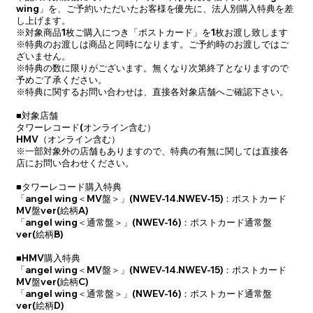
wing」を、ご予約いただいたお客様を優先に、法人別購入特典を差
し上げます。
※対象商品1枚ご購入につき「ポストカード」を1枚お渡し致します
※特典のお渡しは商品と同時になります。ご予約時のお渡しではご
ざいません。
※特典の数に限りがございます。無くなり次第終了となりますので
予めご了承ください。
※特典に関するお問い合わせは、直接各対象店舗へご確認下さい。
■対象店舗
タワーレコード(オンライン含む）
HMV（オンライン含む）
※一部対象外の店舗もありますので、特典の有無に関しては直接各
店にお問い合わせください。
■タワーレコード購入特典
「angel wing＜MV盤＞」(NWEV-14.NWEV-15)：ポストカード
MV盤ver(絵柄A)
「angel wing＜通常盤＞」(NWEV-16)：ポストカード通常盤
ver(絵柄B)
■HMV購入特典
「angel wing＜MV盤＞」(NWEV-14.NWEV-15)：ポストカード
MV盤ver(絵柄C)
「angel wing＜通常盤＞」(NWEV-16)：ポストカード通常盤
ver(絵柄D)