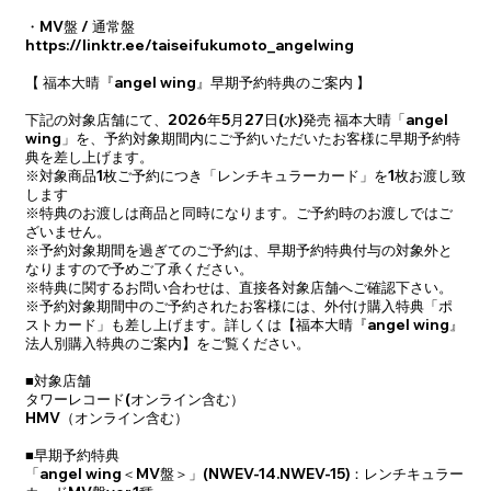
・MV盤 / 通常盤
https://linktr.ee/taiseifukumoto_angelwing
【 福本大晴『angel wing』早期予約特典のご案内 】
下記の対象店舗にて、2026年5月27日(水)発売 福本大晴「angel
wing」を、予約対象期間内にご予約いただいたお客様に早期予約特
典を差し上げます。
※対象商品1枚ご予約につき「レンチキュラーカード」を1枚お渡し致
します
※特典のお渡しは商品と同時になります。ご予約時のお渡しではご
ざいません。
※予約対象期間を過ぎてのご予約は、早期予約特典付与の対象外と
なりますので予めご了承ください。
※特典に関するお問い合わせは、直接各対象店舗へご確認下さい。
※予約対象期間中のご予約されたお客様には、外付け購入特典「ポ
ストカード」も差し上げます。詳しくは【福本大晴『angel wing』
法人別購入特典のご案内】をご覧ください。
■対象店舗
タワーレコード(オンライン含む）
HMV（オンライン含む）
■早期予約特典
「angel wing＜MV盤＞」(NWEV-14.NWEV-15)：レンチキュラー